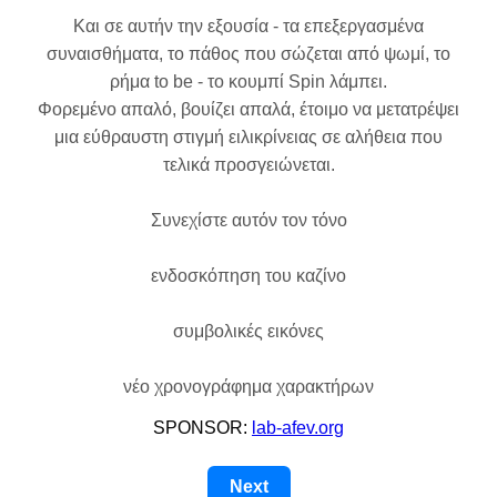
Και σε αυτήν την εξουσία - τα επεξεργασμένα
συναισθήματα, το πάθος που σώζεται από ψωμί, το
ρήμα to be - το κουμπί Spin λάμπει.
Φορεμένο απαλό, βουίζει απαλά, έτοιμο να μετατρέψει
μια εύθραυστη στιγμή ειλικρίνειας σε αλήθεια που
τελικά προσγειώνεται.
Συνεχίστε αυτόν τον τόνο
ενδοσκόπηση του καζίνο
συμβολικές εικόνες
νέο χρονογράφημα χαρακτήρων
SPONSOR:
lab-afev.org
Next